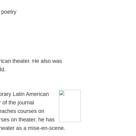
 poetry
rican theater. He also was
ld.
orary Latin American
 of the journal
teaches courses on
rses on theater, he has
theater as a mise-en-scene.