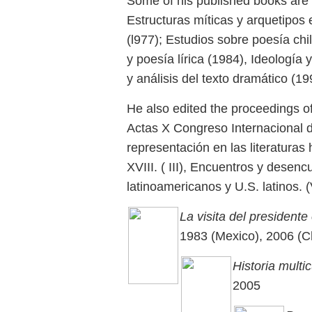
Some of his published books are L
Estructuras míticas y arquetipos
(l977); Estudios sobre poesía chile
y poesía lírica (1984), Ideología
y análisis del texto dramático (1
He also edited the proceedings of
Actas X Congreso Internacional de 
representación en las literaturas
XVIII. ( III), Encuentros y desenc
latinoamericanos y U.S. latinos. (
La visita del presidente
1983 (Mexico), 2006 (Ch
Historia multi
2005