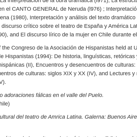
a interpretación de la obra dramática (l971); La estruct
 en el CANTO GENERAL de Neruda (l976) ; Interpretación
na (1980), Interpretación y análisis del texto dramático (l
 y discurso crítico sobre el teatro de España y América L
990), and El discurso lírico de la mujer en Chile durante
 the Congreso de la Asociación de Hispanistas held at UC 
Hispanistas (1994): De historia, linguísticas, retóricas 
 hispánicas (II), Encuentros y desencuentros de culturas:
uentros de culturas: siglos XIX y XX (IV), and Lectures y
V).
 o adoraciones fálicas en el valle del Puelo.
ile)
cultural del teatro de Amrica Latina. Galerna: Buenos Air